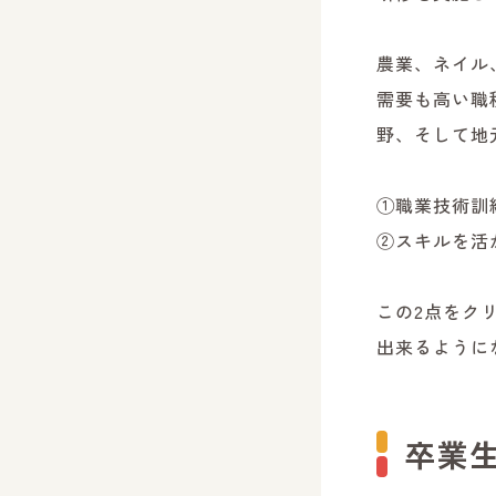
農業、ネイル
需要も高い職
野、そして地
①職業技術訓
②スキルを活
この2点をク
出来るように
卒業