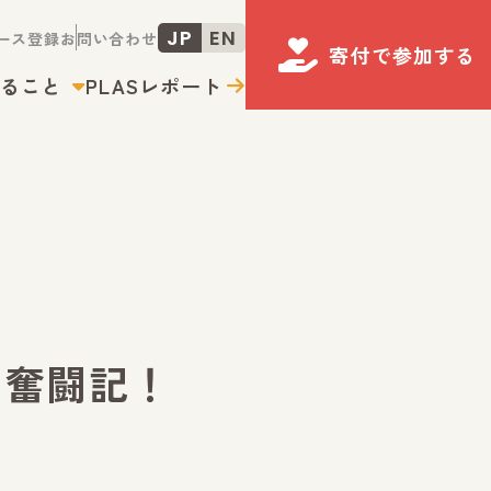
JP
EN
ース登録
お問い合わせ
寄付で
参加する
きること
PLASレポート
の奮闘記！