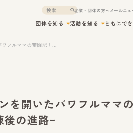
企業・団体の方へ
メールニュ
団体を知る
活動を知る
ともにで
ワフルママの奮闘記！...
ンを開いたパワフルママ
練後の進路ｰ