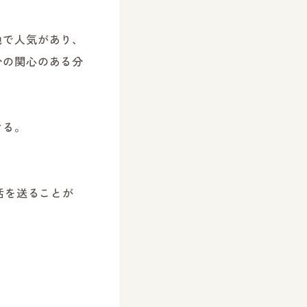
地で人気があり、
分の関心のある分
ける。
活を送ることが