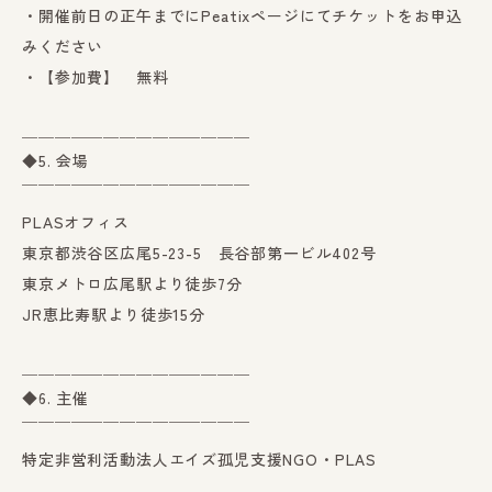
・開催前日の正午までにPeatixページにてチケットをお申込
みください
・【参加費】 無料
＿＿＿＿＿＿＿＿＿＿＿＿＿＿
◆5. 会場
￣￣￣￣￣￣￣￣￣￣￣￣￣￣
PLASオフィス
東京都渋谷区広尾5-23-5 長谷部第一ビル402号
東京メトロ広尾駅より徒歩7分
JR恵比寿駅より徒歩15分
＿＿＿＿＿＿＿＿＿＿＿＿＿＿
◆6. 主催
￣￣￣￣￣￣￣￣￣￣￣￣￣￣
特定非営利活動法人エイズ孤児支援NGO・PLAS