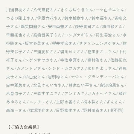
川浦良枝さん/八代亜紀さん/きくちゆうきさん/一ツ山チエさん/
つるの剛士さん/伊原六花さん/鈴木拡樹さん/鈴木福さん/青柳文
子さん/爆笑問題さん/安田尚憲さん/荻野貴司さん/和田毅さん/
甲斐拓也さん/高橋留美子さん/ヨシダナギさん/羽生善治さん/水
谷駿さん/坂本冬美さん/櫻井孝宏さん/サタケシュンスケさん/紺
野美沙子さん/三浦友和さん/櫻川めぐさん/植田まさしさん/中村
祥子さん/シゲタサヤカさん/宇佐卓真さん/嶋村侑さん/佐藤拓也
さん/カメントツさん/シシド・カフカさん/氷川きよしさん/鈴鹿
央士さん/杉山愛さん/岩明均さん/ナジャ・グランデ
ィーバさん/
田中雅美さん/北見けんいちさん/林家たい平さん/倉知玲鳳さん/
米倉涼子さん/三森すずこさん/アンミカさん/カナヘイさん/瀬戸
あゆみさん/ニッチェさん/上野水香さん/柄本弾さん/ずんさん/
森進一さん/窪塚洋介さん/反野隆史さん/野村萬斎さん(順不同)
【ご協力企業様】